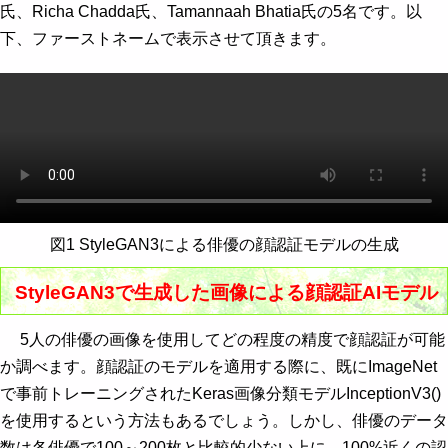
氏、Richa Chadda氏、Tamannaah Bhatia氏の5名です。以
下、ファーストネームで表示させて頂きます。
図1 StyleGAN3による俳優の顔認証モデルの生成
StyleGAN3で生成した画像による顔認証AIモデル
5人の俳優の画像を使用してどの程度の精度で顔認証が可能
か調べます。顔認証のモデルを適用する際に、既にImageNet
で事前トレーニングされたKeras画像分類モデルInceptionV3()
を使用するという方法もあるでしょう。しかし、俳優のデータ
数は各俳優で100～200枚と比較的少ない上に、100%近くの認