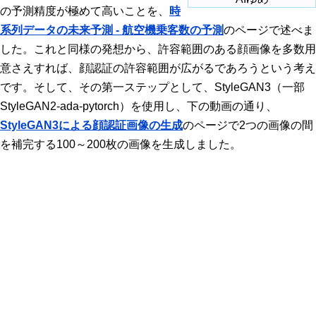
の予測精度が極めて高いことを、
時
画像分類 - MNISTで予測精度を試す
系列データの未来予測 - 航空機乗客数の予測
のページで述べま
画像分類 - 困難な課題で予測精度を上げる
した。これと同様の発想から、許容範囲のある顔画像を多数用
意さえすれば、顔認証の許容範囲が広がるであろうという考え
時系列データの異常検知 - マロッタバルブの
異常検知
です。そして、その第一ステップとして、StyleGAN3（一部
StyleGAN2-ada-pytorch）を使用し、下の動画の通り、
時系列データの異常検知 - 心電図の異常検知
StyleGAN3による顔認証画像の生成
のページで2つの画像の間
を補完する100～200枚の画像を生成しました。
時系列データの未来予測 - 航空機乗客数の予
測
時系列データの未来予測 - 気温予測
許容範囲のある顔認証AIモデル
StyleGAN3による顔認証画像の生成