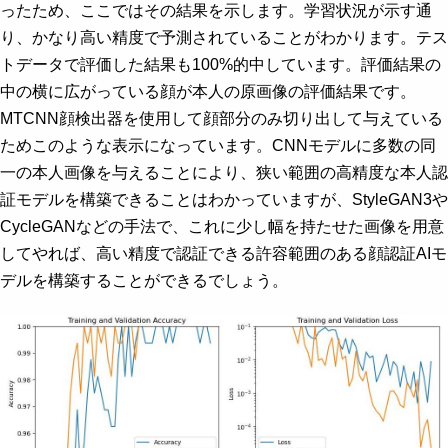
ったため、ここではその結果を示します。学習状況が示す通
り、かなり高い精度で予測されていることがわかります。テス
トデータで評価した結果も100%的中しています。評価結果の
中の横に広がっている顔が本人の原画像の評価結果です。
MTCNN顔検出器を使用して顔部分のみ切り出して与えている
ためこのような表示になっています。CNNモデルに多数の同
一の本人画像を与えることにより、狭い範囲の高精度な本人認
証モデルを構築できることはわかっていますが、StyleGAN3や
CycleGANなどの手法で、これに少し幅を持たせた画像を用意
してやれば、高い精度で認証できる許容範囲のある顔認証AIモ
デルを構築することができるでしょう。