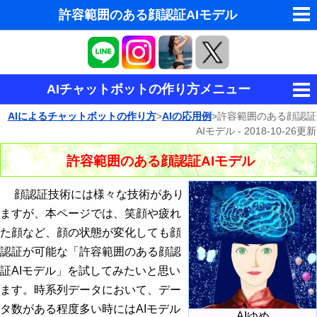
許容範囲のある顔認証AIモデル
東洋・西洋占星術
東洋・西洋占星術
AIチャットボットの作り方メニュー
夢の夢占い
AIによるチャットボットの作り方
>
AIの応用例
>許容範囲のある顔認証
チャットボット用AIの作り方概要
AIモデル -
2018-10-26
更新
Western-Eastern Astrology
One-hotベクトルによる文章表現
AIチャットボット環境の作り方と故障診断
許容範囲のある顔認証AIモデル
時系列情報が学習できるRNN
ディープラーニング用GPU環境の作り方
AIとは - ニューラルネットワーク
顔認証技術には様々な技術があり
ますが、本ページでは、笑顔や疲れ
GPUの故障診断
誤差逆伝播法
AIの応用例
た顔など、顔の状態が変化しても顔
認証が可能な「許容範囲のある顔認
姿勢推定 - PoseEstimation
証AIモデル」を試してみたいと思い
衛星画像から建物の検出 - 画像セグメンテー
ます。時系列データにおいて、デー
ション
タ数がある程度多い時にはAIモデル
AIゆめ