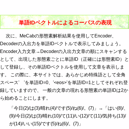
単語IDベクトルによるコーパスの表現
次に、MeCabの形態素解析結果を使用してEncoder、
Decoderの入出力を単語IDベクトルで表示してみましょう。
Encoder入力文章→Decoderの入出力文章の順にスキャンする
として、出現した形態素ごとに単語ID（正確には形態素ID）と
して登録し、その単語IDベクトルを使用して文章を表示しま
す。 この際に、本サイトでは、あらかじめ特殊語として全角
スペース' 'を単語ID=0、'<eos>'を単語ID=1としてそれぞれ登
録していますので、 一般の文章の現れる形態素の単語IDは2か
ら始めることにします。
「今日(2)/は(3)/晴れ(4)/です(5)/ね(6)/。(7)」→「はい(8)/、
(9)/今日(2)/は(3)/晴れ(10)/て(11)/い(12)/て(11)/気持ち(13)/
が(14)/いい(15)/です(5)/ね(6)/。(7)」