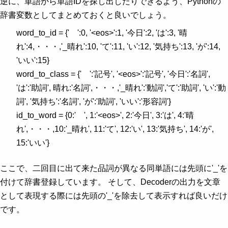
逆に、単語から単語IDを探し出したりできるよう、Pythonの
辞書変数としてまとめておくと良いでしょう。
word_to_id = {' ':0, '<eos>':1, '今日':2, 'は':3, '晴
れ':4,・・・,'_晴れ':10, 'て':11, 'い':12, '気持ち':13, 'が':14,
'いい':15}
word_to_class = {' ':'記号', '<eos>':'記号', '今日':'名詞',
'は':'助詞', 晴れ:'名詞',・・・,'_晴れ':'動詞','て':'助詞', 'い':'動
詞', '気持ち':'名詞', 'が':'助詞', 'いい':'形容詞'}
id_to_word = {0:' ', 1:'<eos>', 2:'今日', 3:'は', 4:'晴
れ',・・・,10:'_晴れ', 11:'て', 12:'い', 13:'気持ち', 14:'が',
15:'いい'}
ここで、二回目に出て来た品詞が異なる同単語には先頭に'_'を
付けて辞書登録しています。 そして、Decoderの出力を文章
として表現する際には先頭の'_'を除去して表示すれば良いだけ
です。