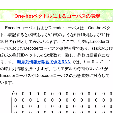
One-hotベクトルによるコーパスの表現
EncoderコーパスおよびDecoderコーパスは、One-hotベク
トル表記すると(3)式および(4)式のような6行16列および14行
16列の行列として表示されます。 ここで、行数はEncoderコ
ーパスおよびDecoderコーパスの形態素数であり、(1)式および
(2)式の単語IDベクトルの次元数と一致し、列数は語彙数にな
t
=
0
T
−
1
ります。
時系列情報が学習できるRNN
では、
～
T
の時系列情報を扱いますが、このモデルの時間のスパン
が
EncoderコーパスやDeecoderコーパスの形態素数に対応して
います。
(
0
0
1
0
0
0
0
0
0
0
0
0
0
0
0
0
0
0
0
1
0
0
0
0
(3)
0
0
0
0
0
0
0
0
0
0
0
0
1
0
0
0