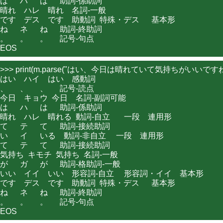
は      ハ      は      助詞-係助詞

晴れ    ハレ    晴れ    名詞-一般

です    デス    です    助動詞  特殊・デス      基本形

ね      ネ      ね      助詞-終助詞

。      。      。      記号-句点

>>> print(m.parse("はい、今日は晴れていて気持ちがいいですね。
はい    ハイ    はい    感動詞

、      、      、      記号-読点

今日    キョウ  今日    名詞-副詞可能

は      ハ      は      助詞-係助詞

晴れ    ハレ    晴れる  動詞-自立       一段    連用形

て      テ      て      助詞-接続助詞

い      イ      いる    動詞-非自立     一段    連用形

て      テ      て      助詞-接続助詞

気持ち  キモチ  気持ち  名詞-一般

が      ガ      が      助詞-格助詞-一般

いい    イイ    いい    形容詞-自立     形容詞・イイ    基本形

です    デス    です    助動詞  特殊・デス      基本形

ね      ネ      ね      助詞-終助詞

。      。      。      記号-句点
