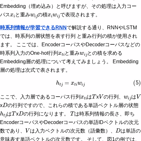
Embedding（埋め込み）と呼びますが、その処理は入力コー
x
i
w
i
j
x
i
w
i
j
パス
と重み
の積
で表現されます。
時系列情報が学習できるRNN
で解説する通り、RNNやLSTM
では、時系列の層状態を表す行列 と重み行列の積が使用され
ます。 ここでは、EncoderコーパスやDecoderコーパスなどの
x
t
i
w
i
j
時系列入力のOne-hot行列
と重み
との積を求める
Embedding層の処理について考えてみましょう。 Embedding
層の処理は次式で表されます。
(5)
h
t
j
=
x
t
i
w
i
j
x
t
i
T
V
w
i
j
V
ここで、入力層であるコーパス行列
は
x
の行列、
は
D
x
の行列ですので、これらの積である単語ベクトル層の状態
h
t
j
T
D
T
は
x
の行列になります。
は時系列情報の長さ、即ち
EncoderコーパスやDecoderコーパスの単語IDベクトルの次元
V
D
数であり、
は入力ベクトルの次元数（語彙数）、
は単語の
意味表す単語ベクトルの次元数です。 そして、図1の例では、