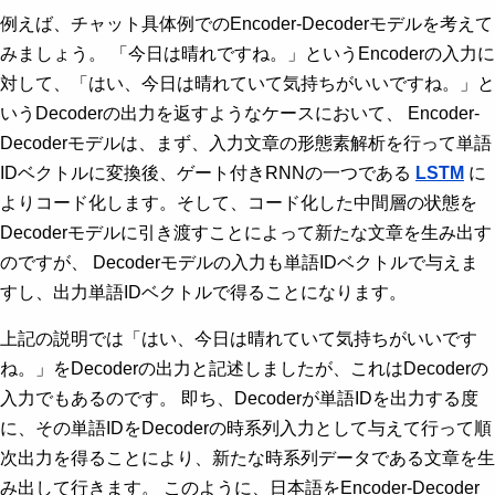
例えば、チャット具体例でのEncoder-Decoderモデルを考えて
みましょう。 「今日は晴れですね。」というEncoderの入力に
対して、「はい、今日は晴れていて気持ちがいいですね。」と
いうDecoderの出力を返すようなケースにおいて、 Encoder-
Decoderモデルは、まず、入力文章の形態素解析を行って単語
IDベクトルに変換後、ゲート付きRNNの一つである
LSTM
に
よりコード化します。そして、コード化した中間層の状態を
Decoderモデルに引き渡すことによって新たな文章を生み出す
のですが、 Decoderモデルの入力も単語IDベクトルで与えま
すし、出力単語IDベクトルで得ることになります。
上記の説明では「はい、今日は晴れていて気持ちがいいです
ね。」をDecoderの出力と記述しましたが、これはDecoderの
入力でもあるのです。 即ち、Decoderが単語IDを出力する度
に、その単語IDをDecoderの時系列入力として与えて行って順
次出力を得ることにより、新たな時系列データである文章を生
み出して行きます。 このように、日本語をEncoder-Decoder