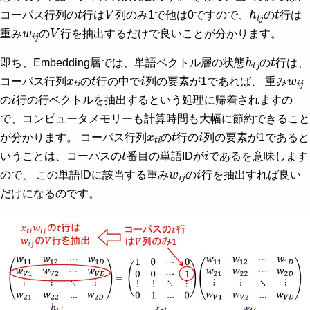
t
V
h
t
j
t
コーパス行列の
行は
列のみ1で他は0ですので、
の
行は
w
i
j
V
重み
の
行を抽出するだけで良いことが分かります。
h
t
j
t
即ち、Embedding層では、単語ベクトル層の状態
の
行は、
x
t
i
t
i
w
i
j
コーパス行列
の
行の中で
列の要素が1であれば、 重み
i
の
行の行ベクトルを抽出するという処理に帰着されますの
で、コンピュータメモリーも計算時間も大幅に節約できること
x
t
i
t
i
が分かります。 コーパス行列
の
行の
列の要素が1であると
t
i
いうことは、コーパスの
番目の単語IDが
であるを意味します
w
i
j
i
ので、 この単語IDに該当する重み
の
行を抽出すれば良い
だけになるのです。