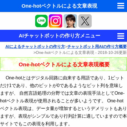
One-hotベクトルによる文章表現
東洋・西洋占星術
東洋・西洋占星術
AIチャットボットの作り方メニュー
夢の夢占い
AIによるチャットボットの作り方
>
チャットボット用AIの作り方概要
チャットボット用AIの作り方概要
>One-hotベクトルによる文章表現 -
2018-10-26
更新
Western-Eastern Astrology
One-hotベクトルによる文章表現
One-hotベクトルによる文章表現概要
時系列情報が学習できるRNN
One-hotとはデジタル回路に由来する用語であり、1ビット
だけ1であり、他のビットが0であるようなビット列を意味し
AIチャットボット環境の作り方と故障診断
ますが、 自然言語処理の分野では文章の表現手法としてOne-
ディープラーニング用GPU環境の作り方
AIとは - ニューラルネットワーク
hotベクトル表現が使用されることが多いようです。 One-hot
ベクトル表現は、データ量が増加するというデメリットもあり
GPUの故障診断
誤差逆伝播法
AIの応用例
ますが、表現がシンプルであり行列計算に適していますので本
サイトでもこの表現を利用します。
姿勢推定 - PoseEstimation