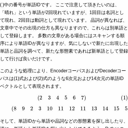
( )中の番号が単語IDです。 ここで注意して頂きたいのは、
「晴れ」という単語が2回現れていますが、1回目は名詞とし
て現れ、2回目は動詞として現れています。 品詞が異なれば、
文章中でその出現の仕方も異なりますので、これらは別単語と
して登録します。 多数の文章がある場合にはスキャンする順
序により単語IDが異なりますが、気にしないで新たに出現した
単語と品詞を調べて、新たな形態素であれば新単語として登録
して行けば良いだけです。
このような処理により、EncoderコーパスおよびDecoderコー
パスは(1)式および(2)式のような6次元および14次元の単語ID
ベクトルとして表現されます。
(1)
(
2
3
4
5
6
7
)
(2)
(
8
9
2
3
10
11
12
11
13
14
15
5
6
7
)
そして、単語IDから単語や品詞などの形態素を探し出したり、