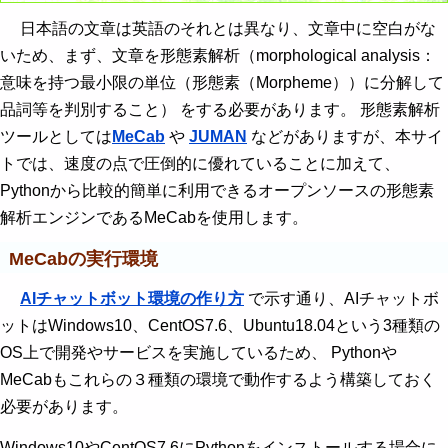
日本語の文章は英語のそれとは異なり、文章中に空白がな
いため、まず、文章を形態素解析（morphological analysis：
意味を持つ最小限の単位（形態素（Morpheme））に分解して
品詞等を判別すること） をする必要があります。 形態素解析
ツールとしては
MeCab
や
JUMAN
などがありますが、本サイ
トでは、速度の点で圧倒的に優れていることに加えて、
Pythonから比較的簡単に利用できるオープンソースの形態素
解析エンジンであるMeCabを使用します。
MeCabの実行環境
AIチャットボット環境の作り方
で示す通り、AIチャットボ
ットはWindows10、CentOS7.6、Ubuntu18.04という3種類の
OS上で開発やサービスを実施しているため、 Pythonや
MeCabもこれらの３種類の環境で動作するよう構築しておく
必要があります。
Windows10やCentOS7.6にPythonをインストールする場合に